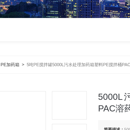
>
PE加药箱
>
5吨PE搅拌罐5000L污水处理加药箱塑料PE搅拌桶PA
500
PAC溶
简要描述：
5