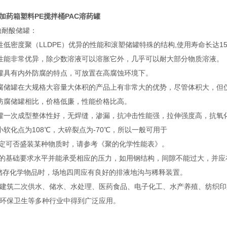
理加药箱塑料PE搅拌桶PAC溶药罐
蚀耐酸储罐：
密度聚（LLDPE）优异的性能和滚塑储罐特殊的结构,使用寿命长达1
能非常优异，除少数溶液可以溶胀它外，几乎可以耐大部分物质溶液。
具有内外防腐的特点，可放置在高腐蚀环境下。
储罐在大规格大容量大体积的产品上有非常大的优势，尽管体积大，但仅
腐储罐相比，价格低廉，性能价格比高。
一次成型整体性好，无焊缝，渗漏，抗冲击性能强，拉伸强度高，抗氧
化点为108℃，大碎裂点为-70℃，所以一般可用于
定可否盛装某种物质时，请参考《聚的化学性能表》。
的基础要求水平并能承受相应的压力，如用钢结构，间隙不能过大，并应
储存化学物品时，场地四周应有良好的排液地沟与稀释装置。
筑二次供水、储水、水处理、医药食品、电子化工、水产养殖、纺织印
环保卫生等多种行业中得到广泛应用。