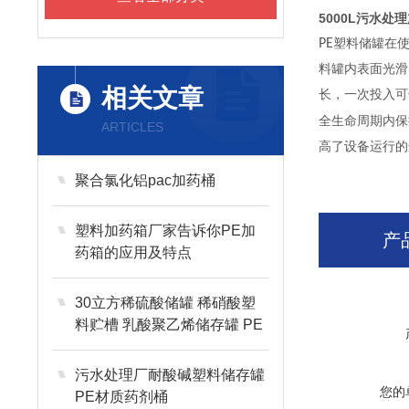
5000L污水处
PE
塑料储罐在
料罐内表面光滑
相关文章
长，一次投入可
全生命周期内保
ARTICLES
高了设备运行的
聚合氯化铝pac加药桶
塑料加药箱厂家告诉你PE加
产
药箱的应用及特点
30立方稀硫酸储罐 稀硝酸塑
料贮槽 乳酸聚乙烯储存罐 PE
材质
污水处理厂耐酸碱塑料储存罐
您的
PE材质药剂桶