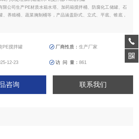
有限公司生产PE材质水箱水塔、加药箱搅拌桶、防腐化工储罐、石
罐、养殖桶、蔬菜腌制桶等，产品涵盖卧式、立式、平底、锥底，
。
筑二次供水、储水、水处理、医药食品、电子化工、水产养殖、纺
化学试剂、酸洗电镀、酿酒制糖、蔬菜腌制、冷冻冷藏、茶叶生产
卫生等多种行业中得到广泛应用。
吨PE搅拌罐
厂商性质：
生产厂家
25-12-23
访 问 量：
861
品咨询
联系我们