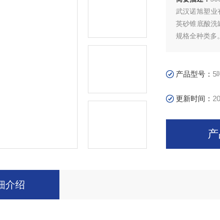
武汉诺旭塑业
英砂锥底酸洗
规格全种类多
产品在高层建
织印染、石油
周转箱，环保
产品型号：
5
更新时间：
20
产
细介绍