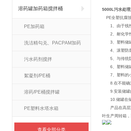
溶药罐加药箱搅拌桶
5000L污水处
PE全塑抗腐
1、由于线性低
PE加药箱
2、耐化学性
3、塑料储罐
洗洁精勾兑、PACPAM加药
4、滚塑防腐
5、与传统防
污水药剂搅拌
6、塑料储罐
7、塑料的小软
絮凝剂/PE桶
8.在不能确
9.安装储罐
溶药/PE桶搅拌罐
10.储罐在
产品在高层建
PE塑料水塔水箱
叶生产周转箱，
查看全部分类