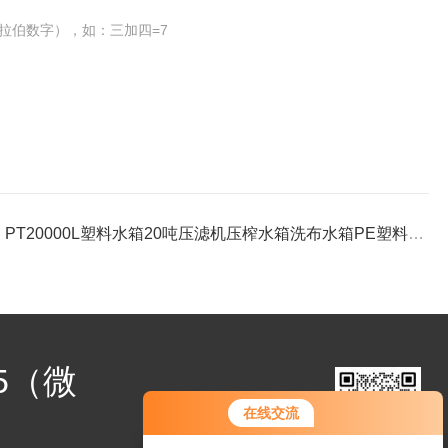
拉伯数字），如：三加四=7
：
PT20000L塑料水箱20吨压滤机压榨水箱洗布水箱PE塑料储液罐
25（微
您好！欢迎前来咨询，很高兴为您
在线交流
服务，请问您要咨询什么问题呢？