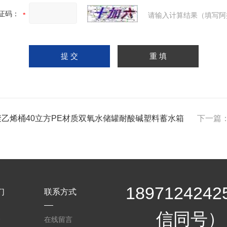
证码：
请输入计算结果（填写阿
聚乙烯桶40立方PE材质双氧水储罐耐酸碱塑料蓄水箱
下一篇
189712424
们
联系方式
信同号）
介
在线留言