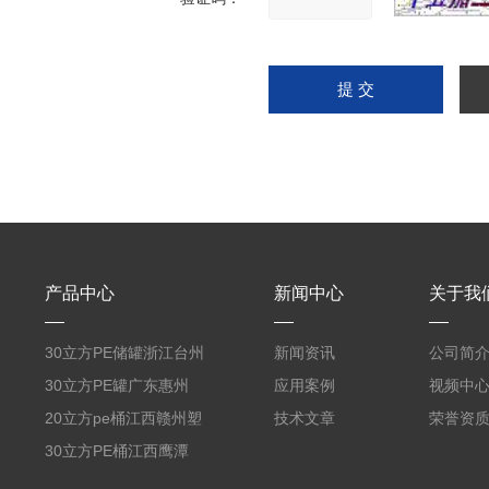
产品中心
新闻中心
关于我
30立方PE储罐浙江台州
新闻资讯
公司简
PE蓄水箱一体成型塑料
30立方PE罐广东惠州
应用案例
视频中
储罐30吨大桶
PE水箱厂家定制30吨酸
20立方pe桶江西赣州塑
技术文章
荣誉资
碱化工储存罐
料防腐储罐20吨PE聚乙
30立方PE桶江西鹰潭
烯蓄水箱厂
PE塑料水箱一体成型30