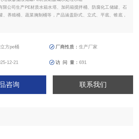
有限公司生产PE材质水箱水塔、加药箱搅拌桶、防腐化工储罐、石
罐、养殖桶、蔬菜腌制桶等，产品涵盖卧式、立式、平底、锥底，
。
筑二次供水、储水、水处理、医药食品、电子化工、水产养殖、纺
化学试剂、酸洗电镀、酿酒制糖、蔬菜腌制、冷冻冷藏、茶叶生产
卫生等多种行业中得到广泛应用。
0立方pe桶
厂商性质：
生产厂家
25-12-21
访 问 量：
691
品咨询
联系我们