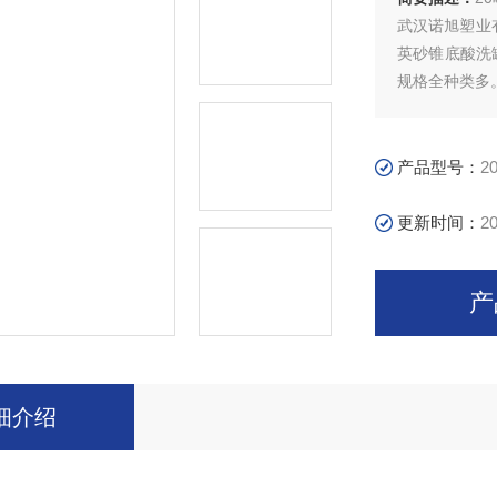
武汉诺旭塑业
英砂锥底酸洗
规格全种类多
产品在高层建
织印染、石油
周转箱，环保
产品型号：
2
更新时间：
20
产
细介绍