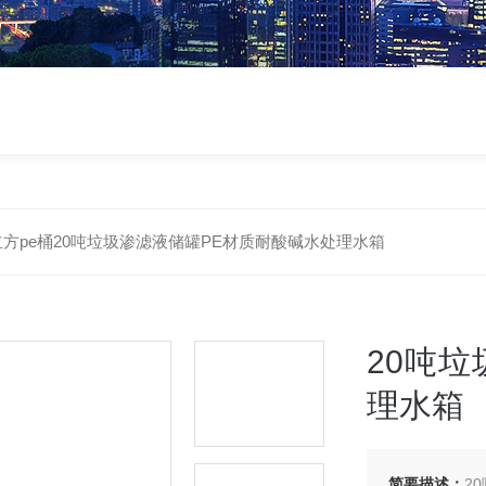
立方pe桶20吨垃圾渗滤液储罐PE材质耐酸碱水处理水箱
20吨
理水箱
简要描述：
2