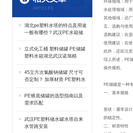
环保领域：用于
ARTICLES
水处理领域：用
其他领域：还广
湖北pe塑料水塔的特点及用途
五、选购与使用
一般有哪些？武汉PE水箱储
选购建议：在选
罐厂家
使用建议：在使
立式化工桶 塑料储罐 PE储罐
此外，还应注意
塑料水箱湖北武汉诺旭精
综上所述，PE
品”详细介绍
操作规程。
45立方次氯酸钠储罐 尺寸可
否定制？ 加厚材质 PE塑料水
PE储罐是一种
箱
一、基本规格
PE锥底储罐的选型指南以及
需求匹配
形状：通常设计
的稳定性。
武汉PE塑料储水罐水塔自来
二、材质特性
水管路安装