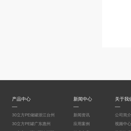
产品中心
新闻中心
关于我
30立方PE储罐浙江台州
新闻资讯
公司简
PE蓄水箱一体成型塑料
30立方PE罐广东惠州
应用案例
视频中