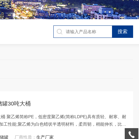
罐30吨大桶
桶 聚乙烯简称PE，低密度聚乙烯(简称LDPE)具有质轻、耐寒、耐
加工性能;聚乙烯为白色蜡状半透明材料，柔而韧，稍能伸长，比水
湿度或浸水的条件下它的介电性能和物理性能不变。
E储罐
厂商性质：
生产厂家