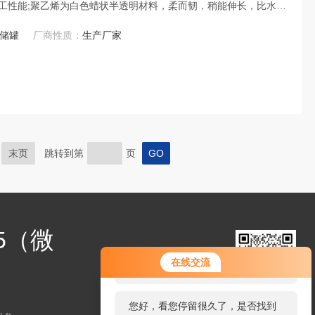
工性能;聚乙烯为白色蜡状半透明材料，柔而韧，稍能伸长，比水
湿度或浸水的条件下它的介电性能和物理性能不变。
E储罐
厂商性质：
生产厂家
末页
跳转到第
页
25（微
您好！欢迎前来咨询，很高兴为您
在线交流
服务，请问您要咨询什么问题呢？
扫码加微信
您好，看您停留很久了，是否找到