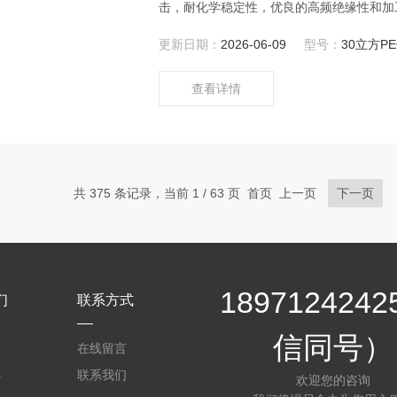
击，耐化学稳定性，优良的高频绝缘性和加
轻，无毒。聚乙烯能耐水和稀水溶液，在高
更新日期：
2026-06-09
型号：
30立方P
查看详情
共 375 条记录，当前 1 / 63 页 首页 上一页
下一页
189712424
们
联系方式
信同号）
介
在线留言
心
联系我们
欢迎您的咨询