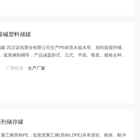
酸碱塑料储罐
储罐 武汉诺旭塑业有限公司生产PE材质水箱水塔、加药箱搅拌桶、
、蔬菜腌制桶等，产品涵盖卧式、立式、平底、锥底，规格全种类
颜色：橙、蓝、绿、白、黑等。
厂商性质：
生产厂家
药剂储存罐
聚乙烯简称PE，低密度聚乙烯(简称LDPE)具有质轻、耐寒、耐冲