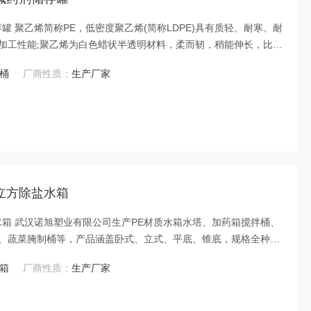
罐 聚乙烯简称PE，低密度聚乙烯(简称LDPE)具有质轻、耐寒、耐
加工性能;聚乙烯为白色蜡状半透明材料，柔而韧，稍能伸长，比水
湿度或浸水的条件下它的介电性能和物理性能不变。
大桶
厂商性质：
生产厂家
立方除盐水箱
水箱 武汉诺旭塑业有限公司生产PE材质水箱水塔、加药箱搅拌桶、
、蔬菜腌制桶等，产品涵盖卧式、立式、平底、锥底，规格全种类
颜色：橙、蓝、绿、白、黑等。
水箱
厂商性质：
生产厂家