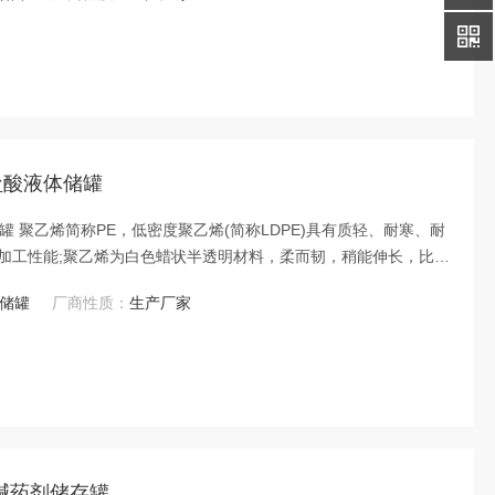
盐酸液体储罐
 聚乙烯简称PE，低密度聚乙烯(简称LDPE)具有质轻、耐寒、耐
加工性能;聚乙烯为白色蜡状半透明材料，柔而韧，稍能伸长，比水
湿度或浸水的条件下它的介电性能和物理性能不变。
E储罐
厂商性质：
生产厂家
碱药剂储存罐