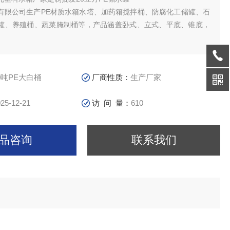
有限公司生产PE材质水箱水塔、加药箱搅拌桶、防腐化工储罐、石
罐、养殖桶、蔬菜腌制桶等，产品涵盖卧式、立式、平底、锥底，
。
筑二次供水、储水、水处理、医药食品、电子化工、水产养殖、纺
化学试剂、酸洗电镀、酿酒制糖、蔬菜腌制、冷冻冷藏、茶叶生产
卫生等多种行业中得到广泛应用。
0吨PE大白桶
厂商性质：
生产厂家
25-12-21
访 问 量：
610
品咨询
联系我们