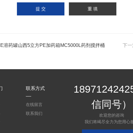
PE溶药罐山西5立方PE加药箱MC5000L药剂搅拌桶
下一
189712424
们
联系方式
信同号）
介
在线留言
心
联系我们
欢迎您的咨询
我们将竭尽全力为您用心
质