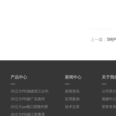
上一篇：
5吨
产品中心
新闻中心
关于我
30立方PE储罐浙江台州
新闻资讯
公司简
PE蓄水箱一体成型塑料
30立方PE罐广东惠州
应用案例
视频中
储罐30吨大桶
PE水箱厂家定制30吨酸
20立方pe桶江西赣州塑
技术文章
荣誉资
碱化工储存罐
料防腐储罐20吨PE聚乙
30立方PE桶江西鹰潭