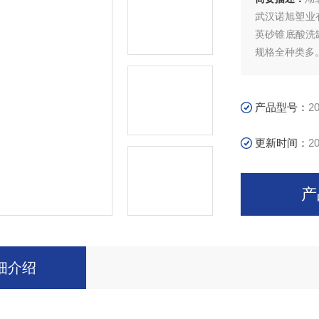
武汉诺旭塑业
英砂锥底酸洗
规格全种类多
产品在高层建
织印染、石油
周转箱，环保
产品型号：
2
更新时间：
20
产
细介绍