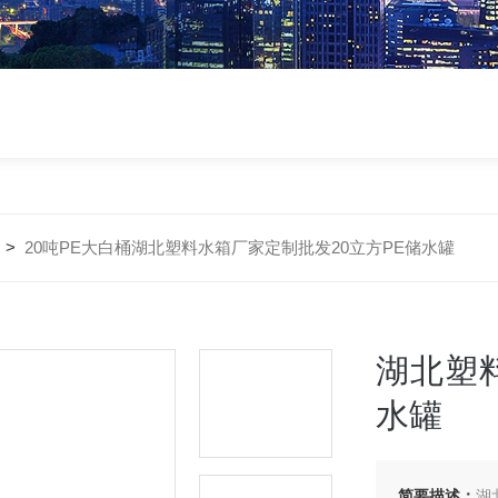
>
20吨PE大白桶湖北塑料水箱厂家定制批发20立方PE储水罐
湖北塑
水罐
简要描述：
湖