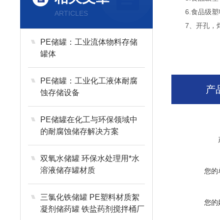
6.食品级塑料
ARTICLES
7、开孔，焊
PE储罐：工业流体物料存储
罐体
PE储罐：工业化工液体耐腐
产
蚀存储设备
PE储罐在化工与环保领域中
的耐腐蚀储存解决方案
双氧水储罐 环保水处理用*水
溶液储存罐材质
您的
三氯化铁储罐 PE塑料材质絮
您的
凝剂储药罐 铁盐药剂搅拌桶厂