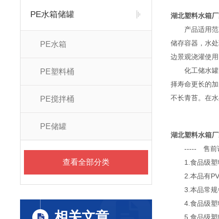
PE水箱储罐
湖北塑料水箱厂
产品适用范围
储存容器，水处
PE水箱
边景观浇灌使用
化工储水罐 耐
PE塑料桶
择寿命更长的加
不长青苔。在水
PE搅拌桶
PE储罐
湖北塑料水箱厂
----- 售
查看全部分类
1.食品级塑料
2.本品有PV
3.本品常规
4.食品级塑料
相关文章
5.食品级塑料