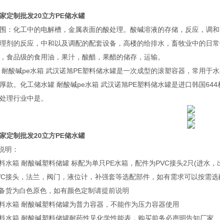
家定制批发20立方PE储水罐
：化工中的电解槽，金属表面的酸处理。酸碱溶液的存储，反应，调和
理剂的反应，中和以及调配的配套设备，高楼的给排水，畜牧业中的日常
，食品级的食用油，果汁，酸醋，果醋的储存，运输。
酸碱pe水箱 武汉诺旭PE塑料储水罐是一次成型的滚塑容器，常用于
厚款。化工储水罐 耐酸碱pe水箱 武汉诺旭PE塑料储水罐是进口韩国6
处理行业中是。
家定制批发20立方PE储水罐
前说明：
水箱 耐酸碱塑料储罐 标配为单只PE水箱，配件为PVC接头2只(进水，
C接头，法兰，阀门，液位计，补强套等选配部件，如有需求可以按需选
备货为白色原色，如有颜色定制请提前说明
水箱 耐酸碱塑料储罐为普力容器，不能作为压力容器使用
水箱 耐酸碱塑料储罐耐药性见化学性能表，购买前务必声明告知厂家