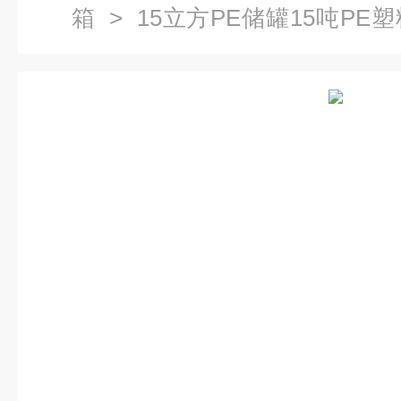
箱
> 15立方PE储罐15吨P
理水箱