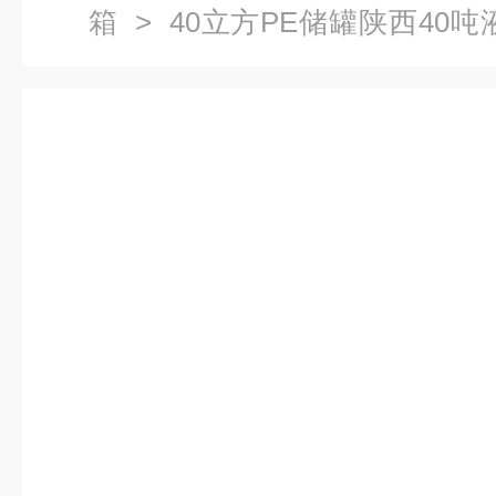
箱
> 40立方PE储罐陕西40
桶污水处理用