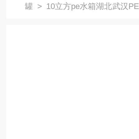
罐
> 10立方pe水箱湖北武汉P
学药剂储罐