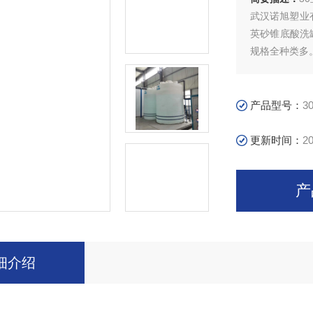
武汉诺旭塑业
英砂锥底酸洗
规格全种类多
产品在高层建
织印染、石油
周转箱，环保
产品型号：
3
更新时间：
20
产
细介绍