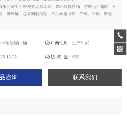
有限公司生产PE材质水箱水塔、加药箱搅拌桶、防腐化工储罐、石
罐、养殖桶、蔬菜腌制桶等，产品涵盖卧式、立式、平底、锥底，
。
筑二次供水、储水、水处理、医药食品、电子化工、水产养殖、纺
化学试剂、酸洗电镀、酿酒制糖、蔬菜腌制、冷冻冷藏、茶叶生产
卫生等多种行业中得到广泛应用。
0m³耐酸碱pe桶
厂商性质：
生产厂家
25-12-22
访 问 量：
680
品咨询
联系我们