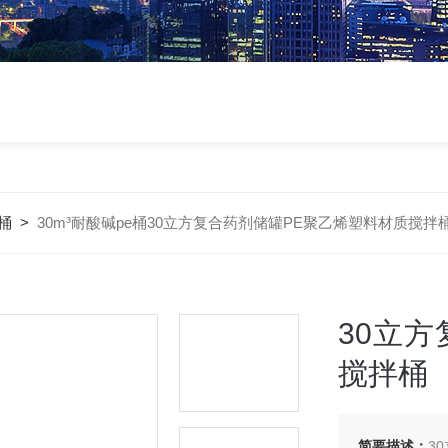
桶
>
30m³耐酸碱pe桶30立方复合药剂储罐PE聚乙烯塑料材质搅拌
30立
搅拌桶
简要描述：
3