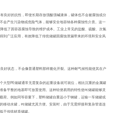
具有良好的抗性，即使长期存放强酸强碱液体，罐体也不会被腐蚀或分
不会产生污染物或危险气体，能够安全地容纳各种腐蚀性介质。这一
效降低了因容器腐蚀导致的维护成本。工业上常见的盐酸、硫酸、次氯
得到广泛应用，有效降低了传统储罐因腐蚀泄漏带来的环境和安全风
持良好状态，不会像普通塑料那样脆化开裂。这种耐气候性能使其在户
个大型
PE
储罐通常无需复杂的起重设备就可就位，相比沉重的金属罐
准备平整的地基即可放置使用。这种轻便易用的特性使
储罐能够灵
PE
载荷。例如同等容量下，塑料储罐自重远小于钢罐，运输一车储罐或
的移动水罐，
储罐尤其方便。安装时，由于无需焊接和复杂管道连
PE
低于传统材质储罐。