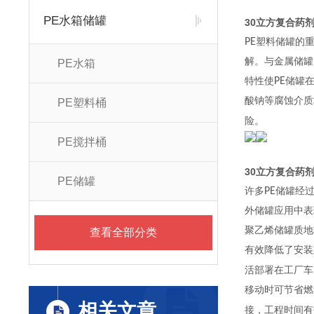
PE水箱储罐
30立方复合药
PE
塑料储罐的
解
。与金属储罐
PE水箱
特性使
PE
储罐
酸钠等腐蚀介质
PE塑料桶
险。
PE搅拌桶
30立方复合药
PE储罐
许多
PE
储罐经
外储罐应用中表
聚乙烯储罐质地
查看全部分类
有效降低了安装
活部署在工厂车
移动时可节省燃
相关文章
接，工程时间有