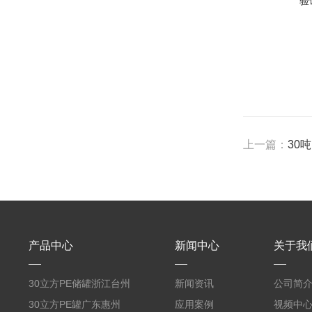
验
上一篇：
30
产品中心
新闻中心
关于我
30立方PE储罐浙江台州
新闻资讯
公司简
PE蓄水箱一体成型塑料
30立方PE罐广东惠州
应用案例
视频中