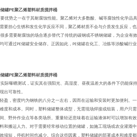
剂储罐PE聚乙烯塑料材质搅拌桶
重要优势之一在于其耐腐蚀性能。聚乙烯对大多数酸、碱等腐蚀性化学品
需要担心生锈和发生化学反应不同，聚乙烯材质不会与介质发生反应，也
在很多需要耐腐蚀的场合逐步替代了传统的碳钢或不锈钢储罐，为企业有
均可通过
储罐安全储存。正因如此，
储罐在化工、冶炼等涉酸碱行业
PE
PE
剂储罐PE聚乙烯塑料材质搅拌桶
过实际曝晒测试，证实其在强阳光、高湿度、昼夜温差大的条件下仍能保
现出可靠性。
轻盈，密度约为钢铁的八分之一左右，因而在运输和安装时更加便利。一
难度和成本。同时，塑料储罐整体成型，无需现场焊接或组装，用户只需
间、野外作业点等各类场所。重量轻还意味着在运输液体时可以增加有效
料和搬运人力。对于需要经常移动位置的储罐，如施工现场或农业灌溉中
效缩短，停机时间也减少。综合这些因素，塑料储罐的部署成本和难度都