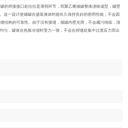
属罐的焊接接口处往往是薄弱环节，而聚乙烯储罐整体浇铸成型，罐壁
。这一设计使储罐在盛装液体时能长久保持良好的密闭性能，不会因
焊缝结构的可靠性。由于没有接缝，储罐内壁光滑，不会藏污纳垢，清
均匀，罐体在热胀冷缩时受力一致，不会在焊缝处集中过度应力而出