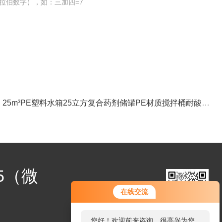
拉伯数字），如：三加四=7
：
25m³PE塑料水箱25立方复合药剂储罐PE材质搅拌桶耐酸碱防腐
25（微
您好！欢迎前来咨询，很高兴为您
在线交流
服务，请问您要咨询什么问题呢？
扫码加微信