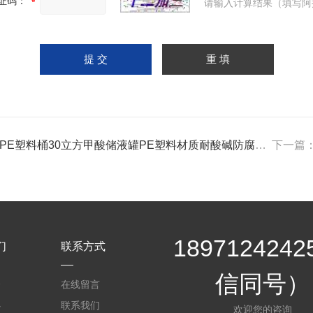
证码：
请输入计算结果（填写阿
吨PE塑料桶30立方甲酸储液罐PE塑料材质耐酸碱防腐储罐
下一篇
189712424
们
联系方式
信同号）
介
在线留言
心
联系我们
欢迎您的咨询