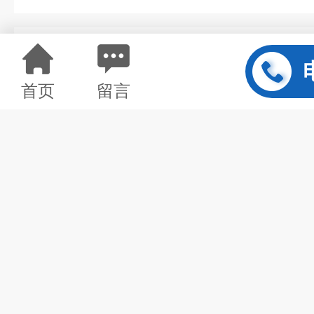
详情介绍
首页
留言
湖北20立方加厚型化工塑料储罐
以下是关于20立方米PE材质
型、安装及使用注意事项的详细
外加剂、减水剂、缓凝剂等化学
一、储罐选型与设计
1.材质选择