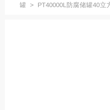
罐
> PT40000L防腐储罐4
滚塑工艺一体成型