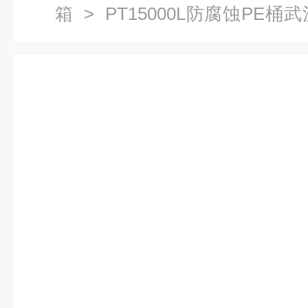
箱
> PT15000L防腐蚀PE
吨水处理PE储存罐