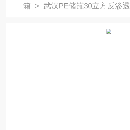
箱
> 武汉PE储罐30立方反渗
料水塔