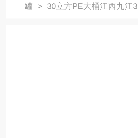
罐
> 30立方PE大桶江西九江
成型酸碱储罐