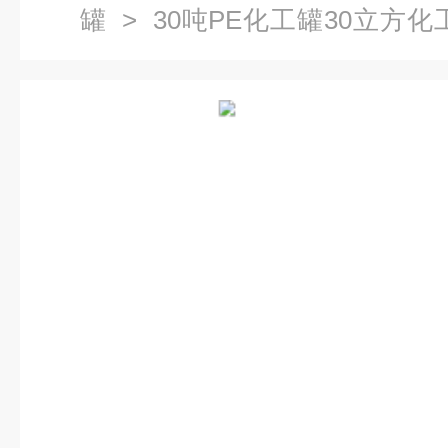
罐
> 30吨PE化工罐30立方
液碱储存桶