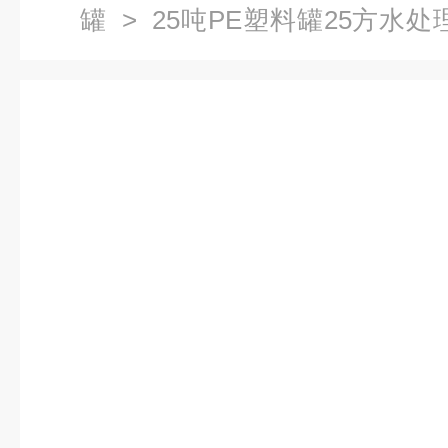
罐
> 25吨PE塑料罐25方水处
材质搅拌储罐