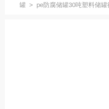
罐
> pe防腐储罐30吨塑料储
漂白水罐