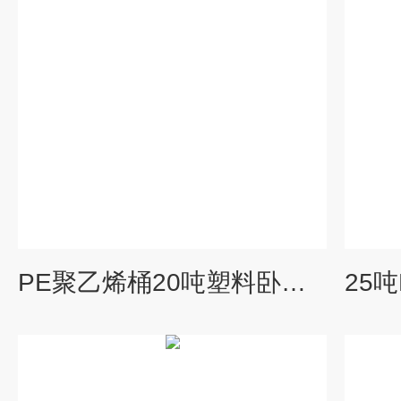
PE聚乙烯桶20吨塑料卧式桶20立方尿素储罐PE材质水箱