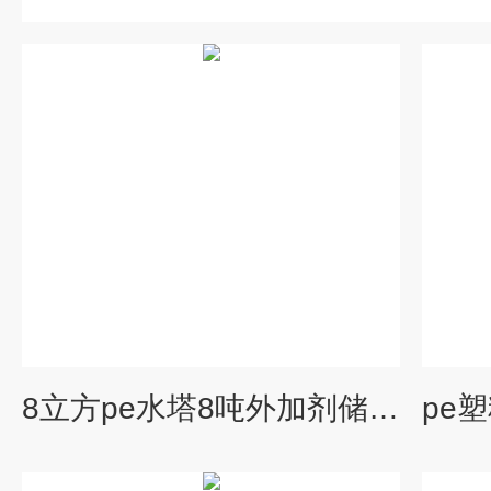
8立方pe水塔8吨外加剂储罐PE聚乙烯塑料桶一体成型水箱