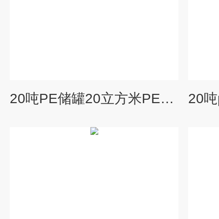
20吨PE储罐20立方米PE塑料大桶盐酸储罐一体成型加厚桶