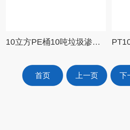
10立方PE桶10吨垃圾渗滤液储罐PE材质聚乙烯塑料水箱
首页
上一页
下