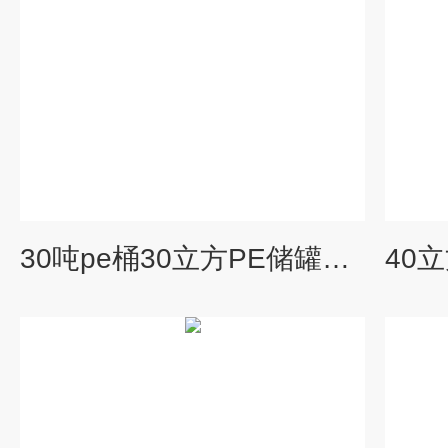
30吨pe桶30立方PE储罐滚塑聚乙烯防腐化工桶塑料水箱