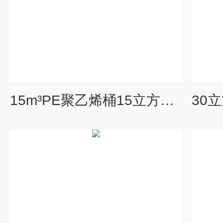
15m³PE聚乙烯桶15立方三氯化铁溶液搅拌桶PE复合药剂储罐