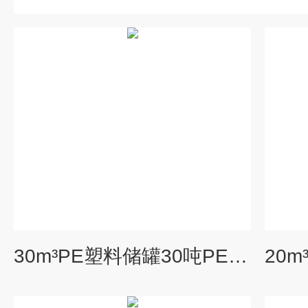
30m³PE塑料储罐30吨PE聚乙烯化工桶盐酸储罐滚塑一体成型