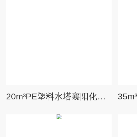
20m³PE塑料水塔襄阳化工PE大桶20吨防腐耐酸碱沼液储罐