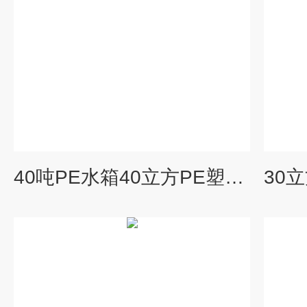
40吨PE水箱40立方PE塑料搅拌桶一体成型耐酸碱化工储罐