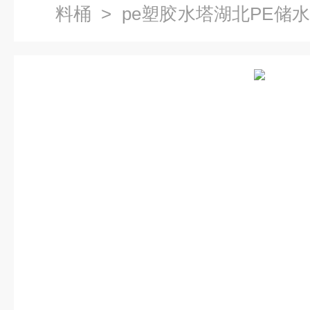
料桶
> pe塑胶水塔湖北PE储
桶防腐储罐