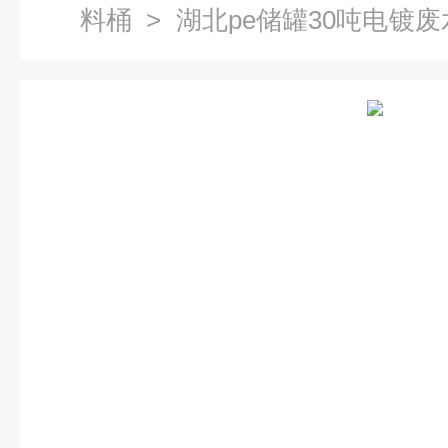
料桶
> 湖北pe储罐30吨电镀
塑料大圆桶