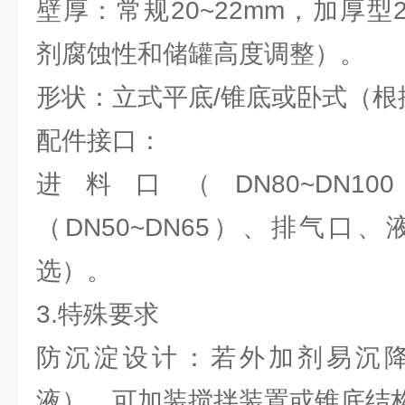
壁厚：常规20~22mm，加厚型2
剂腐蚀性和储罐高度调整）。
形状：立式平底/锥底或卧式（根
配件接口：
进料口（DN80~DN
（DN50~DN65）、排气口
选）。
3.特殊要求
防沉淀设计：若外加剂易沉
液），可加装搅拌装置或锥底结