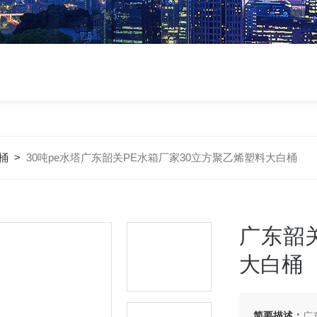
桶
>
30吨pe水塔广东韶关PE水箱厂家30立方聚乙烯塑料大白桶
广东韶
大白桶
简要描述：
广