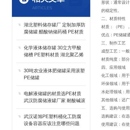
形状：通常设计
ARTICLES
的稳定性。
二、材质特性
湖北塑料储存罐厂 定制加厚防
材质：（PE）
腐储罐 醋酸钠储药桶 PE材质
优点：PE储罐
三、制作工艺
化学液体储存罐 30立方甲酸
成型工艺：一般
储槽 PE塑料材质 湖北聚乙烯
材质纯度：部分
储罐桶厂
四、应用领域
30吨农业液体肥储罐采用滚塑
化工领域：用于
PE储罐
环保领域：用于
水处理领域：用
电解液储罐的材质选PE材质
其他领域：还广
武汉防腐储液罐厂家 耐酸碱滚
塑一次成型工艺
五、选购与使用
选购建议：在选
武汉诺旭PE塑料桶化工防腐
设备容器应该注意哪些问题
使用建议：在使