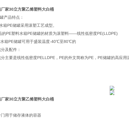
箱厂家30立方聚乙烯塑料大白桶
罐产品特点：
箱PE储罐采用滚塑工艺成型。
PE塑料水箱PE储罐的材质为滚塑料——线性低密度PE(LLDPE)
水箱PE储罐可用于盛装温度-40℃至80℃的
分及配件：
主要是线性低密度PELLDPE，PE的外文简称为PE，PE储罐的高应用温度
箱厂家30立方聚乙烯塑料大白桶
专门用于储存液体的容器