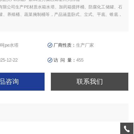
有限公司生产PE材质水箱水塔、加药箱搅拌桶、防腐化工储罐、石
罐、养殖桶、蔬菜腌制桶等，产品涵盖卧式、立式、平底、锥底，
。
筑二次供水、储水、水处理、医药食品、电子化工、水产养殖、纺
化学试剂、酸洗电镀、酿酒制糖、蔬菜腌制、冷冻冷藏、茶叶生产
卫生等多种行业中得到广泛应用。
0吨pe水塔
厂商性质：
生产厂家
25-12-22
访 问 量：
455
品咨询
联系我们