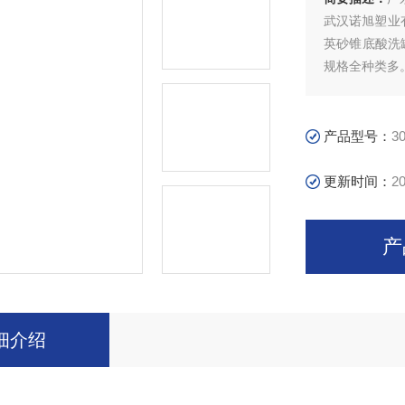
武汉诺旭塑业
英砂锥底酸洗
规格全种类多
产品在高层建
织印染、石油
周转箱，环保
产品型号：
3
更新时间：
20
产
细介绍