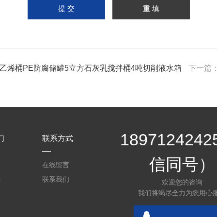
聚乙烯桶PE防腐储罐5立方石灰乳搅拌桶4吨切削液水箱
下一篇
189712424
们
联系方式
信同号）
介
在线留言
心
联系我们
欢迎您的咨询
我们将竭尽全力为您用心
质