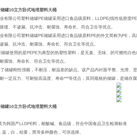
腐储罐10立方卧式地埋塑料大桶
限公司塑料储罐PE储罐采用进口食品级原料，LLDPE(线性低密度PE)
接缝、不渗漏、抗冲击、耐腐蚀、寿命长、符合卫生等优点。
限公司塑料储罐PE储罐采用进口食品级原料PE的外文简称为PE，高应用温
渗漏、抗冲击、耐腐蚀、寿命长、符合卫生等优点。
罐使用的是PEPE为典型的热塑性塑料，是无臭、无味、的可燃性白色
耐腐蚀、寿命长、符合卫生等优点。
储罐刚性强额，不耐压，耐温差的缺点。该产品内衬面平整、光滑、坚
耐一定压力、可耐较高温度、寿命***等优点，其同规格的储罐，是储存
腐储罐10立方卧式地埋塑料大桶
质为韩国产LLDPE料，耐酸碱、食品级，符合中国食品卫生检测标准
，蓝，白，桔黄，黑等多种颜色，可供选择。