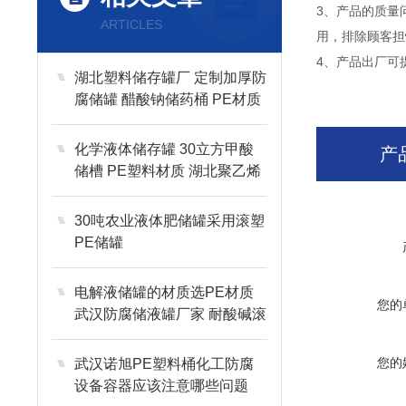
3、产品的质量
ARTICLES
用，排除顾客担
4、产品出厂可
湖北塑料储存罐厂 定制加厚防
腐储罐 醋酸钠储药桶 PE材质
化学液体储存罐 30立方甲酸
产
储槽 PE塑料材质 湖北聚乙烯
储罐桶厂
30吨农业液体肥储罐采用滚塑
PE储罐
电解液储罐的材质选PE材质
您的
武汉防腐储液罐厂家 耐酸碱滚
塑一次成型工艺
您的
武汉诺旭PE塑料桶化工防腐
设备容器应该注意哪些问题