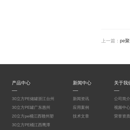
上一篇：
pe
产品中心
新闻中心
关于我
30立方PE储罐浙江台州
新闻资讯
公司简
PE蓄水箱一体成型塑料
30立方PE罐广东惠州
应用案例
视频中
储罐30吨大桶
PE水箱厂家定制30吨酸
20立方pe桶江西赣州塑
技术文章
荣誉资
碱化工储存罐
料防腐储罐20吨PE聚乙
30立方PE桶江西鹰潭