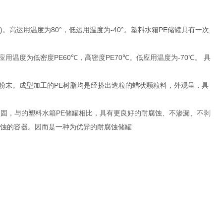
。高运用温度为80°，低运用温度为-40°。塑料水箱PE储罐具有一次
度为低密度PE60℃，高密度PE70℃。低应用温度为-70℃。 具
粉末。成型加工的PE树脂均是经挤出造粒的蜡状颗粒料，外观呈，具
固，与的塑料水箱PE储罐相比，具有更良好的耐腐蚀、不渗漏、不剥
腐蚀的容器。因而是一种为优异的耐腐蚀储罐