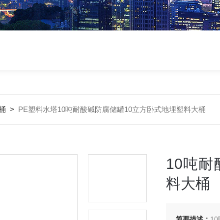
桶
>
PE塑料水塔10吨耐酸碱防腐储罐10立方卧式地埋塑料大桶
10吨
料大桶
简要描述：
1