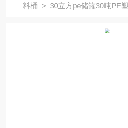
料桶
> 30立方pe储罐30吨P
乙烯防腐大桶