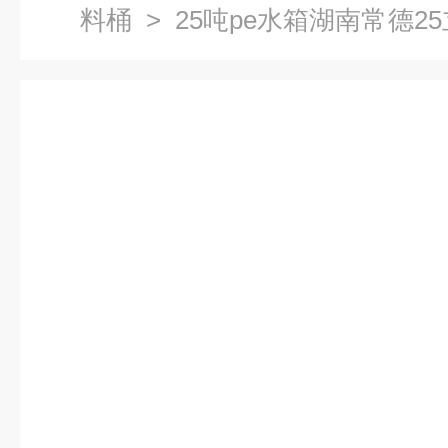
料桶
> 25吨pe水箱湖南常德2
材质塑料桶