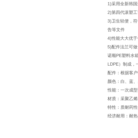
1)采用全新韩国
2)第四代滚塑工
3)卫生轻便，
告等文件
4)性能大大优
5)配件法兰可
诺顺PE塑料水
LDPE）制成
配件：根据客户提
颜色：白、蓝、
性能：一次成型
材质：采聚乙烯
特性：质耐药性
经济耐用：耐热