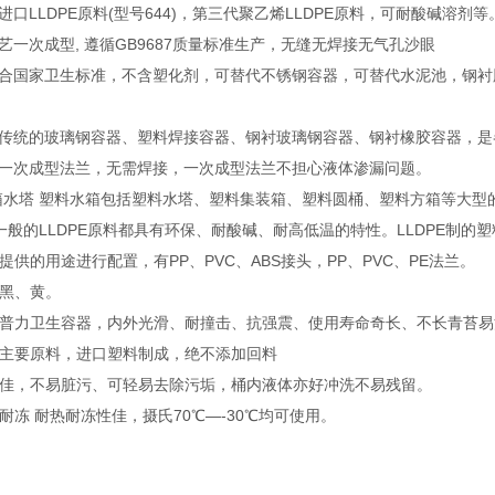
进口LLDPE原料(型号644)，第三代聚乙烯LLDPE原料，可耐酸碱溶剂等
艺一次成型, 遵循GB9687质量标准生产，无缝无焊接无气孔沙眼
符合国家卫生标准，不含塑化剂，可替代不锈钢容器，可替代水泥池，钢
于传统的玻璃钢容器、塑料焊接容器、钢衬玻璃钢容器、钢衬橡胶容器，
做一次成型法兰，无需焊接，一次成型法兰不担心液体渗漏问题。
箱水塔 塑料水箱包括塑料水塔、塑料集装箱、塑料圆桶、塑料方箱等大型
，一般的LLDPE原料都具有环保、耐酸碱、耐高低温的特性。LLDPE制的
供的用途进行配置，有PP、PVC、ABS接头，PP、PVC、PE法兰。
黑、黄。
普力卫生容器，内外光滑、耐撞击、抗强震、使用寿命奇长、不长青苔易
主要原料，进口塑料制成，绝不添加回料
佳，不易脏污、可轻易去除污垢，桶内液体亦好冲洗不易残留。
耐冻 耐热耐冻性佳，摄氏70℃—-30℃均可使用。