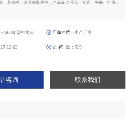
罐、养殖桶、蔬菜腌制桶等，产品涵盖卧式、立式、平底、锥底，
。
筑二次供水、储水、水处理、医药食品、电子化工、水产养殖、纺
化学试剂、酸洗电镀、酿酒制糖、蔬菜腌制、冷冻冷藏、茶叶生产
卫生等多种行业中得到广泛应用。
T-25000L塑料水箱
厂商性质：
生产厂家
25-12-22
访 问 量：
529
品咨询
联系我们