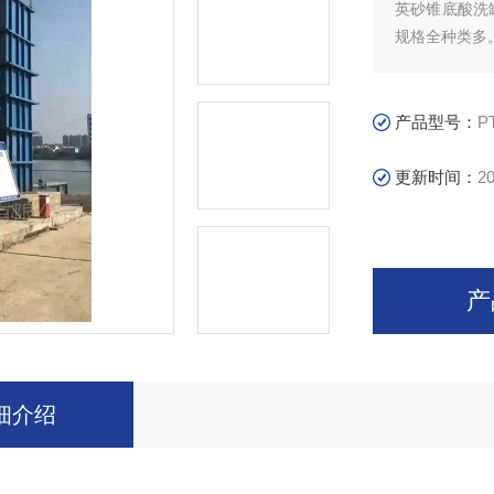
英砂锥底酸洗
规格全种类多
产品在高层建
织印染、石油
周转箱，环保
产品型号：
P
更新时间：
20
产
细介绍