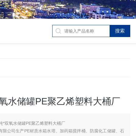
双氧水储罐PE聚乙烯塑料大桶厂
5吨*双氧水储罐PE聚乙烯塑料大桶厂
有限公司生产PE材质水箱水塔、加药箱搅拌桶、防腐化工储罐、石