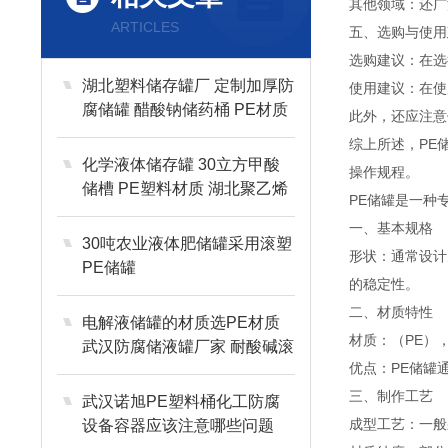
其他领域：还广
ARTICLES
五、选购与使用
选购建议：在选
湖北塑料储存罐厂 定制加厚防
使用建议：在使
腐储罐 醋酸钠储药桶 PE材质
此外，还应注意
综上所述，PE
化学液体储存罐 30立方甲酸
操作规程。
储槽 PE塑料材质 湖北聚乙烯
PE储罐是一种
储罐桶厂
一、基本规格
30吨农业液体肥储罐采用滚塑
形状：通常设计
PE储罐
的稳定性。
二、材质特性
电解液储罐的材质选PE材质
材质：（PE）
武汉防腐储液罐厂家 耐酸碱滚
优点：PE储罐
塑一次成型工艺
三、制作工艺
武汉诺旭PE塑料桶化工防腐
成型工艺：一般
设备容器应该注意哪些问题