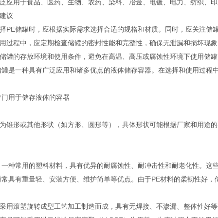
泛应用于食品、医药、生物、农药、染料、冶金、电镀、电力、纺织、印
建议
择PE储罐时，应根据实际需求选择合适的规格和材质。同时，应关注储
用过程中，应定期检查储罐的密封性能和完整性，确保无泄漏和损坏现象
储罐的存放环境和使用条件，避免在高温、高压或腐蚀性环境下使用储罐
储罐是一种具有广泛应用和诸多优点的液体储存容器。在选择和使用过程
专门用于储存液体的容器
为锥形或其他形状（如方形、圆形等），具体形状可能根据厂家和用途的
，一种常用的塑料材料，具有优异的耐腐蚀性、耐冲击性和耐老化性。这
通常具有重量轻、安装方便、维护简单等优点。由于PE材料的柔韧性好
采用滚塑旋转成型工艺加工制造而成，具有无焊接、不渗漏、整体性好等