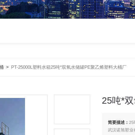
桶
>
PT-25000L塑料水箱25吨*双氧水储罐PE聚乙烯塑料大桶厂
25吨*
简要描述：
2
武汉诺旭塑业