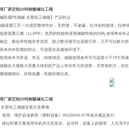
塔厂家定制20吨耐酸碱化工桶
碱防腐PE储罐 全塑化工储罐】产品特点
罐滚塑工艺一次成型整体性好，无焊缝，不渗漏，抗冲击性能强，拉伸强
度聚乙烯（LLDPE）优异的性能和滚塑储罐特殊的结构,使用寿命长达
定，耐化学性能非常优异，除少数溶液可以溶胀它外，几乎可以耐大部
有内外防腐的特点，可放置在高腐蚀环境下。
条件为常温、常压；特殊情况，储罐使用条件可为温度小于70℃和液压小
罐在大规格大容量大体积的产品上有非常大的优势，尽管体积大，但仅
储罐相比，价格低廉，性能价格比高。
塔厂家定制20吨耐酸碱化工桶
 全塑化工储罐安装注意事项
、使用、维护必须参照《塑料设备》HG20640-97等相关规定执行。
、移位时要尽量使用吊机并注意安全。起吊时，设备上的接管、人孔等不