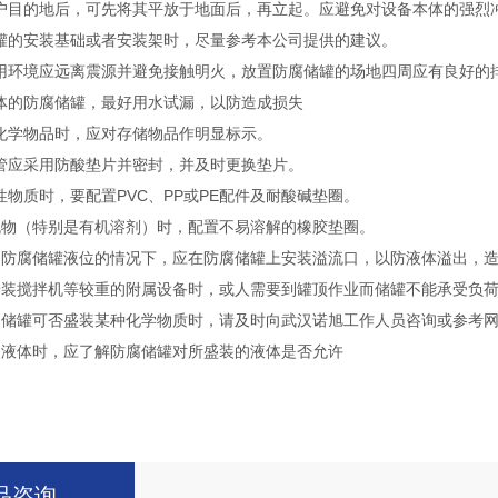
户目的地后，可先将其平放于地面后，再立起。应避免对设备本体的强烈
罐的安装基础或者安装架时，尽量参考本公司提供的建议。
用环境应远离震源并避免接触明火，放置防腐储罐的场地四周应有良好的
体的防腐储罐，最好用水试漏，以防造成损失
化学物品时，应对存储物品作明显标示。
管应采用防酸垫片并密封，并及时更换垫片。
性物质时，要配置PVC、PP或PE配件及耐酸碱垫圈。
机物（特别是有机溶剂）时，配置不易溶解的橡胶垫圈。
制防腐储罐液位的情况下，应在防腐储罐上安装溢流口，以防液体溢出，
安装搅拌机等较重的附属设备时，或人需要到罐顶作业而储罐不能承受负
定储罐可否盛装某种化学物质时，请及时向武汉诺旭工作人员咨询或参考
装液体时，应了解防腐储罐对所盛装的液体是否允许
品咨询