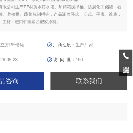
有限公司生产PE材质水箱水塔、加药箱搅拌桶、防腐化工储罐、石
罐、养殖桶、蔬菜腌制桶等，产品涵盖卧式、立式、平底、锥底，
。主材：进口韩国聚乙塑胶原料。
、蓝、绿、白、黑等。
0立方PE储罐
厂商性质：
生产厂家
26-05-28
访 问 量：
150
品咨询
联系我们