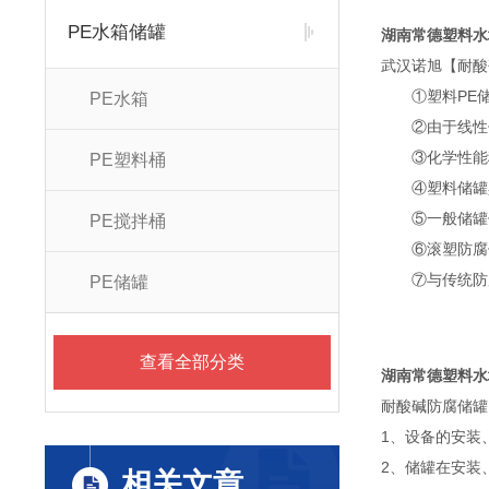
PE水箱储罐
湖南常德塑料水
武汉诺旭【耐酸
①塑料PE储
PE水箱
②由于线性低密
③化学性能稳
PE塑料桶
④塑料储罐具
⑤一般储罐使用
PE搅拌桶
⑥滚塑防腐储
⑦与传统防腐
PE储罐
查看全部分类
湖南常德塑料水
耐酸碱防腐储罐
1、设备的安装
2、储罐在安装
相关文章