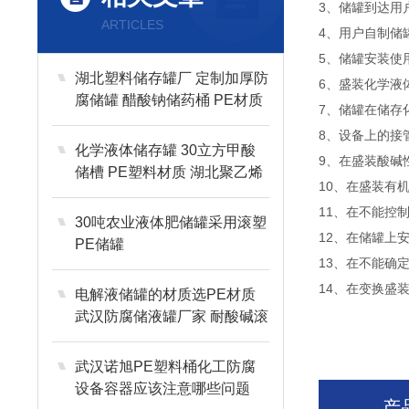
3、储罐到达用
ARTICLES
4、用户自制储
5、储罐安装使
湖北塑料储存罐厂 定制加厚防
6、盛装化学液
腐储罐 醋酸钠储药桶 PE材质
7、储罐在储存
8、设备上的接
化学液体储存罐 30立方甲酸
9、在盛装酸碱
储槽 PE塑料材质 湖北聚乙烯
10、在盛装有
储罐桶厂
11、在不能控
30吨农业液体肥储罐采用滚塑
12、在储罐上
PE储罐
13、在不能确
14、在变换盛
电解液储罐的材质选PE材质
武汉防腐储液罐厂家 耐酸碱滚
塑一次成型工艺
武汉诺旭PE塑料桶化工防腐
设备容器应该注意哪些问题
产