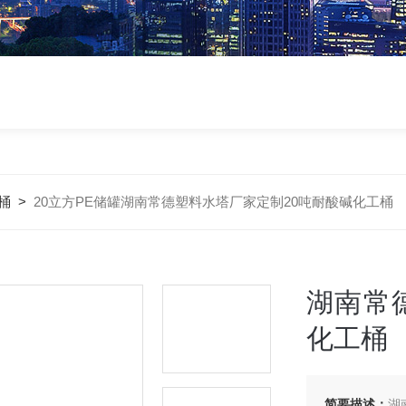
桶
>
20立方PE储罐湖南常德塑料水塔厂家定制20吨耐酸碱化工桶
湖南常
化工桶
简要描述：
湖