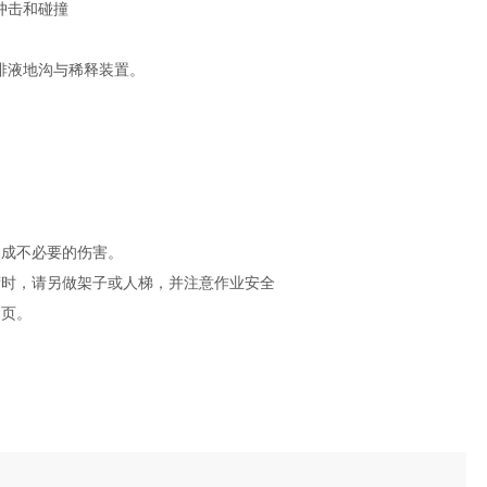
冲击和碰撞
排液地沟与稀释装置。
造成不必要的伤害。
荷时，请另做架子或人梯，并注意作业安全
网页。