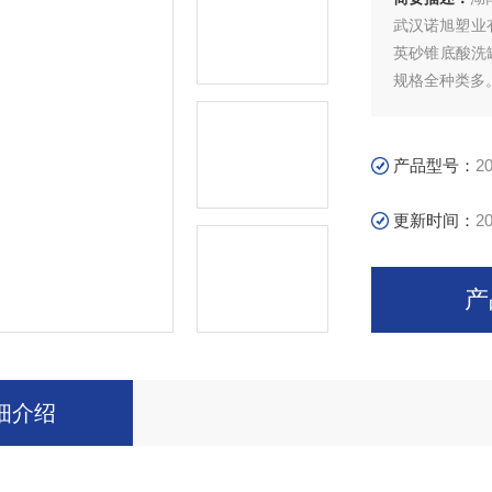
武汉诺旭塑业
英砂锥底酸洗
规格全种类多
常用颜色：橙
产品型号：
2
更新时间：
20
产
细介绍