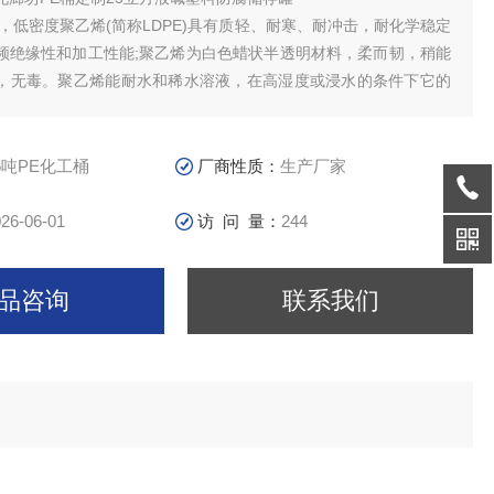
，低密度聚乙烯(简称LDPE)具有质轻、耐寒、耐冲击，耐化学稳定
频绝缘性和加工性能;聚乙烯为白色蜡状半透明材料，柔而韧，稍能
，无毒。聚乙烯能耐水和稀水溶液，在高湿度或浸水的条件下它的
理性能不变。
5吨PE化工桶
厂商性质：
生产厂家
26-06-01
访 问 量：
244
品咨询
联系我们