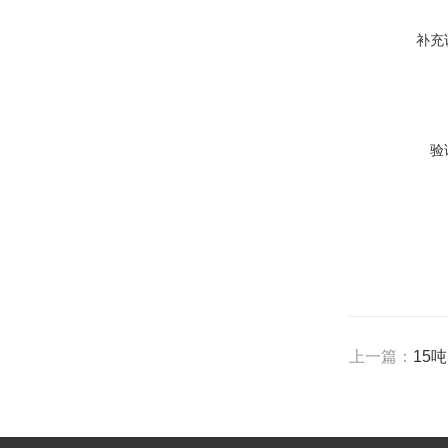
补充
验
上一篇：
15