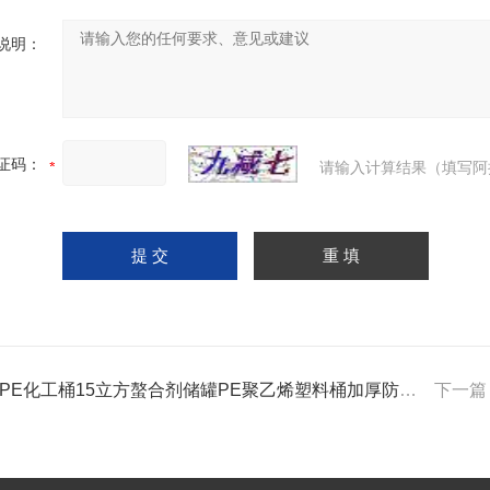
说明：
证码：
请输入计算结果（填写阿
吨PE化工桶15立方螯合剂储罐PE聚乙烯塑料桶加厚防腐罐
下一篇