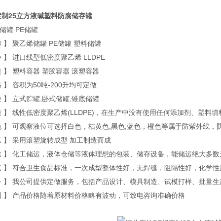
定制25立方液碱塑料防腐储存罐
罐 PE储罐
】 聚乙烯储罐 PE储罐 塑料储罐
】 进口线型低密度聚乙烯 LLDPE
】 塑料容器 塑胶容器 滚塑容器
 容积为50吨-200升均可定做
】 立式贮罐,卧式储罐,锥底储罐
 线性低密度聚乙烯(LLDPE)，在生产中没有使用任何添加剂、塑料填
 可观察液位可选择白色，桔黄色,黑色,蓝色，橙色等属于防紫外线，
】 采用滚塑旋转成型 加工制造而成
】 化工储运，液体仓储等液体理想的包装、储存设备，能储运绝大多数
】 符合卫生食品标准，一次成型整体性好，无焊缝，阻隔性好，化学性
】 我公司提供定做服务，包括产品设计、模具制造、试模打样、批量生
】 产品价格随着原材料价格略有波动，可致电咨询准确价格