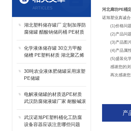
ARTICLES
河北廊坊PE桶
诺旭塑业真诚合
湖北塑料储存罐厂 定制加厚防
(1)价格问题
腐储罐 醋酸钠储药桶 PE材质
(2)产品问题
(3)产品图片
化学液体储存罐 30立方甲酸
(4)产品属性
储槽 PE塑料材质 湖北聚乙烯
(5)盛装化学
储罐桶厂
感谢您的浏览
30吨农业液体肥储罐采用滚塑
再次感谢您的
PE储罐
电解液储罐的材质选PE材质
武汉防腐储液罐厂家 耐酸碱滚
塑一次成型工艺
产
武汉诺旭PE塑料桶化工防腐
设备容器应该注意哪些问题