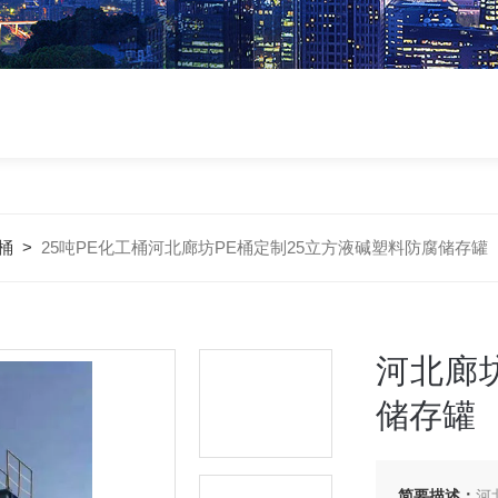
桶
>
25吨PE化工桶河北廊坊PE桶定制25立方液碱塑料防腐储存罐
河北廊
储存罐
简要描述：
河