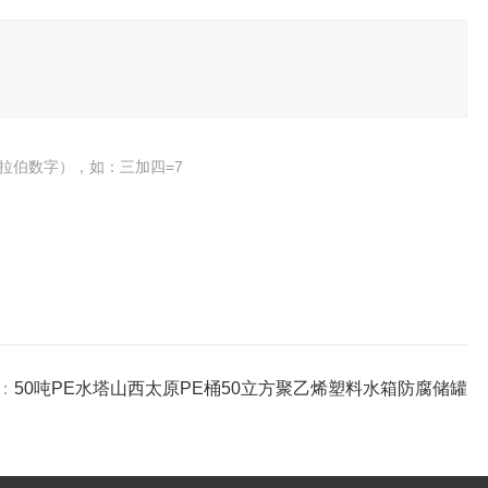
拉伯数字），如：三加四=7
：
50吨PE水塔山西太原PE桶50立方聚乙烯塑料水箱防腐储罐