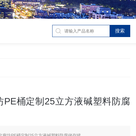
坊PE桶定制25立方液碱塑料防腐
北廊坊PE桶定制25立方液碱塑料防腐储存罐