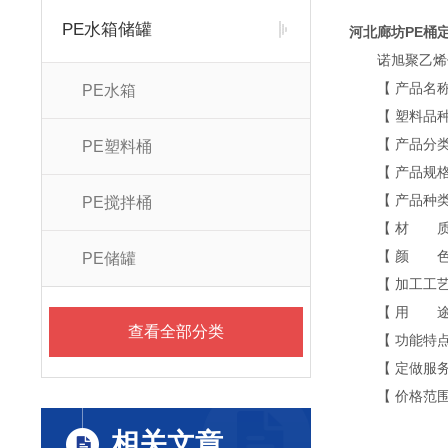
PE水箱储罐
河北廊坊PE桶
诺旭聚乙烯储
【 产品名称 
PE水箱
【 塑料品种 
【 产品分类 
PE塑料桶
【 产品规格 】
【 产品种类 
PE搅拌桶
【 材 质 】
【 颜 色 】
PE储罐
【 加工工艺 
【 用 途 
查看全部分类
【 功能特点 
【 定做服务 
【 价格范围 
相关文章