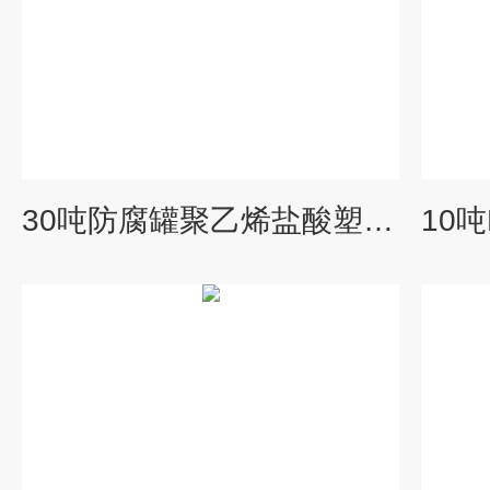
30吨防腐罐聚乙烯盐酸塑料储罐30立方酸碱储液桶PE材质