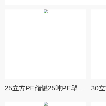
25立方PE储罐25吨PE塑料桶聚乙烯锥底平底酸碱药剂搅拌罐