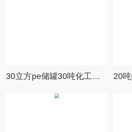
30立方pe储罐30吨化工厂酸碱废液污水储罐PE塑料防腐大桶