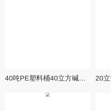
40吨PE塑料桶40立方碱洗水箱PE塑料储存罐水处理加药罐